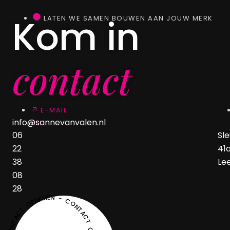
Kom in
LATEN WE SAMEN BOUWEN AAN JOUW MERK
contact
E-MAIL
info@sannevanvalen.nl
BEL
06
Sl
22
41a
38
Le
08
28